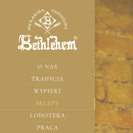
Przejdź
do
zawartości
O NAS
TRADYCJA
WYPIEKI
SKLEPY
LODOTEKA
PRACA