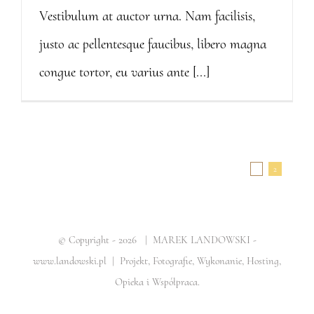
Vestibulum at auctor urna. Nam facilisis,
justo ac pellentesque faucibus, libero magna
congue tortor, eu varius ante [...]
Poprzedni
1
2
© Copyright -
2026
| MAREK LANDOWSKI -
www.landowski.pl | Projekt, Fotografie, Wykonanie, Hosting,
Opieka i Współpraca.