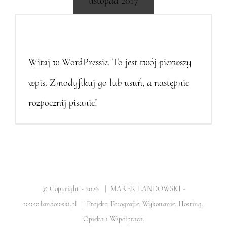
listopad 2017
Witaj, świecie!
Witaj w WordPressie. To jest twój pierwszy
wpis. Zmodyfikuj go lub usuń, a następnie
rozpocznij pisanie!
© Copyright -
2026
| MAREK LANDOWSKI -
www.landowski.pl | Projekt, Fotografie, Wykonanie, Hosting,
Opieka i Współpraca.